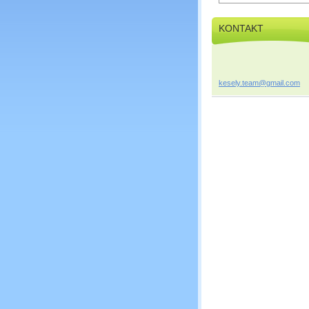
KONTAKT
kesely.t
eam@gmai
l.com