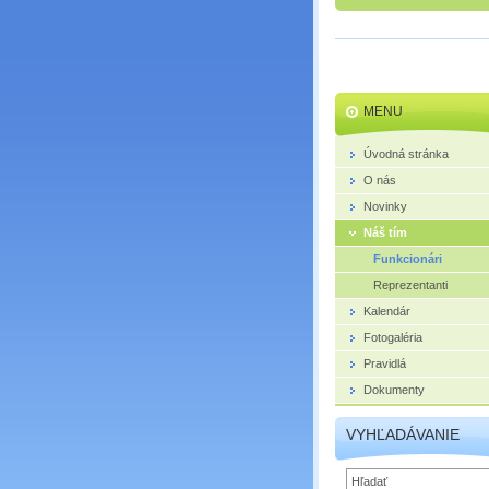
MENU
Úvodná stránka
O nás
Novinky
Náš tím
Funkcionári
Reprezentanti
Kalendár
Fotogaléria
Pravidlá
Dokumenty
VYHĽADÁVANIE