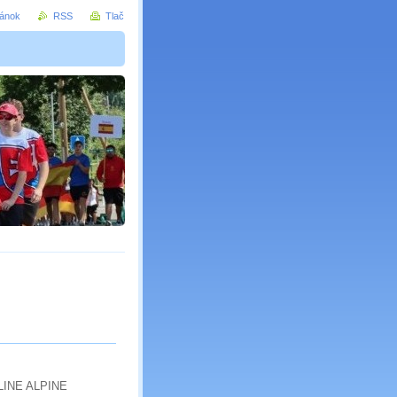
ránok
RSS
Tlač
LINE ALPINE