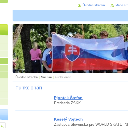
Úvodná stránka
Mapa st
Úvodná stránka
|
Náš tím
|
Funkcionári
Funkcionári
Pjontek Štefan
Predseda ZSKK
Keselý Vojtech
Zástupca Slovenska pre WORLD SKATE IN