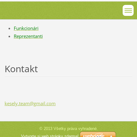
Funkcionári
Reprezentanti
Kontakt
kesely.t
eam@gmai
l.com
© 2013 Všetky práva vyhradené.
Vytvorte si web stránku zdarma!