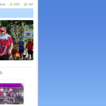
ránok
RSS
Tlač
6.