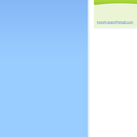
kesely.t
eam@gmai
l.com