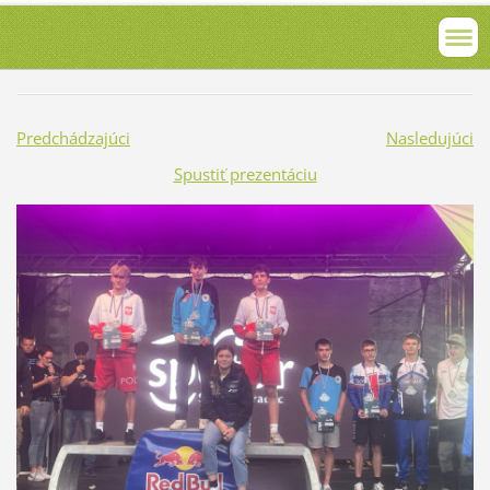
Predchádzajúci
Nasledujúci
Spustiť prezentáciu