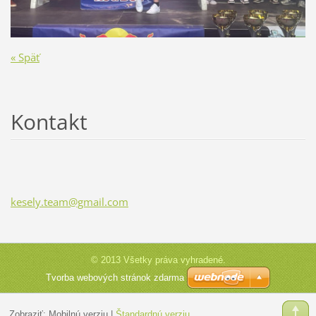
« Späť
Kontakt
kesely.t
eam@gmai
l.com
© 2013 Všetky práva vyhradené.
Tvorba webových stránok zdarma
Zobraziť:
Mobilnú verziu
|
Štandardnú verziu