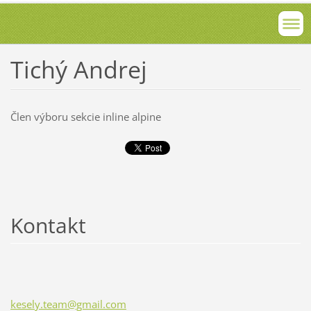
Tichý Andrej
Člen výboru sekcie inline alpine
Kontakt
kesely.t
eam@gmai
l.com