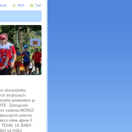
ránok
RSS
Tlač
zom slovenského
ch štruktúrach
torého predsedom je
KATE. Zástupcom
enom vedenia WORLD
hlasovacím právom.
cii inline alpine 5
ELÝ TEAM, LK BABA
lpin sa môžu