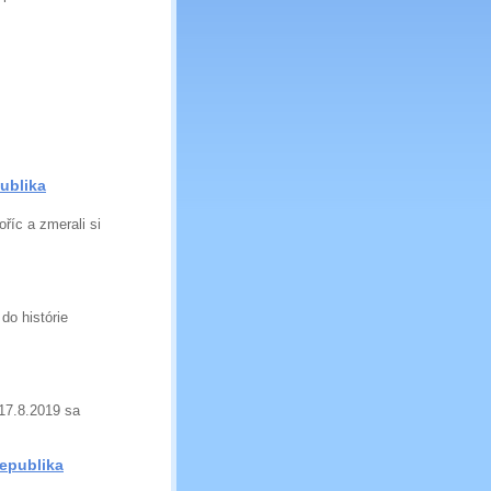
ublika
říc a zmerali si
do histórie
-17.8.2019 sa
republika