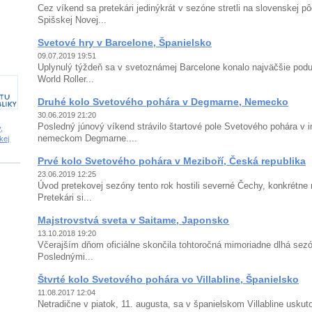
Cez víkend sa pretekári jedinýkrát v sezóne stretli na slovenskej p
Spišskej Novej...
Svetové hry v Barcelone, Španielsko
09.07.2019 19:51
Uplynulý týždeň sa v svetoznámej Barcelone konalo najväčšie poduj
World Roller...
Druhé kolo Svetového pohára v Degmarne, Nemecko
30.06.2019 21:20
Posledný júnový víkend strávilo štartové pole Svetového pohára v in
,
nemeckom Degmarne....
kej
Prvé kolo Svetového pohára v Meziboří, Česká republika
23.06.2019 12:25
Úvod pretekovej sezóny tento rok hostili severné Čechy, konkrétne
Pretekári si...
Majstrovstvá sveta v Saitame, Japonsko
13.10.2018 19:20
Včerajším dňom oficiálne skončila tohtoročná mimoriadne dlhá sezón
Poslednými...
Štvrté kolo Svetového pohára vo Villabline, Španielsko
11.08.2017 12:04
Netradične v piatok, 11. augusta, sa v španielskom Villabline uskuto