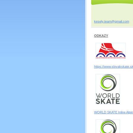
kesely.t
eam@gmai
l.com
ODKAZY
https://www.slovakskate.sk
WORLD SKATE Inline Alpi