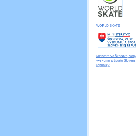
WORLD SKATE
Ministerstvo školstva, vedy
výskumu a športu Slovens
republiky