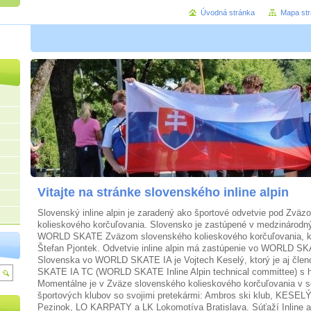
Úvodná stránka
Mapa st
Vitajte na stránke slovenského inline alpin
Slovenský inline alpin je zaradený ako športové odvetvie pod Zvä
kolieskového korčuľovania. Slovensko je zastúpené v medzinárodný
WORLD SKATE Zväzom slovenského kolieskového korčuľovania, k
Štefan Pjontek. Odvetvie inline alpin má zastúpenie vo WORLD S
Slovenska vo WORLD SKATE IA je Vojtech Keselý, ktorý je aj čl
SKATE IA TC (WORLD SKATE Inline Alpin technical committee) s 
Momentálne je v Zväze slovenského kolieskového korčuľovania v sek
športových klubov so svojimi pretekármi: Ambros ski klub, KES
Pezinok, LO KARPATY a LK Lokomotíva Bratislava. Súťaží Inline a