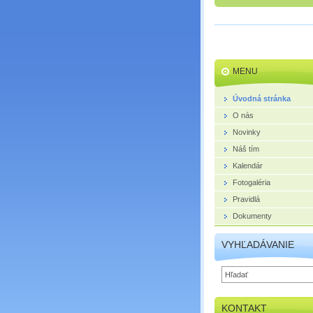
MENU
Úvodná stránka
O nás
Novinky
Náš tím
Kalendár
Fotogaléria
Pravidlá
Dokumenty
VYHĽADÁVANIE
KONTAKT