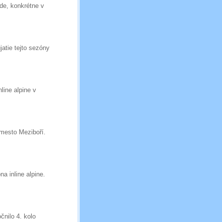
ôde, konkrétne v
atie tejto sezóny
line alpine v
 mesto Meziboří.
a inline alpine.
čnilo 4. kolo