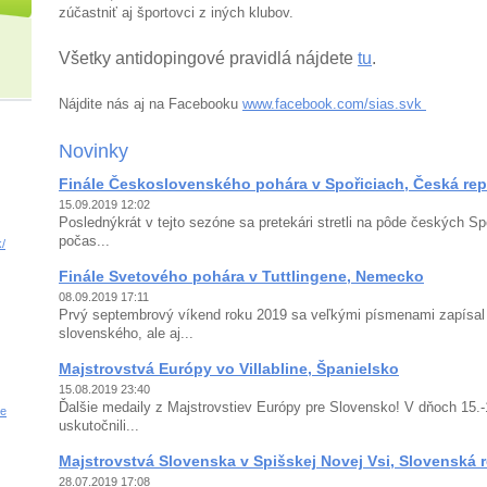
zúčastniť aj športovci z iných klubov.
Všetky antidopingové pravidlá nájdete
tu
.
Nájdite nás aj na Facebooku
www.facebook.com/sias.svk
Novinky
Finále Československého pohára v Spořiciach, Česká rep
15.09.2019 12:02
Poslednýkrát v tejto sezóne sa pretekári stretli na pôde českých Spo
počas...
/
Finále Svetového pohára v Tuttlingene, Nemecko
08.09.2019 17:11
Prvý septembrový víkend roku 2019 sa veľkými písmenami zapísal 
slovenského, ale aj...
Majstrovstvá Európy vo Villabline, Španielsko
15.08.2019 23:40
Ďalšie medaily z Majstrovstiev Európy pre Slovensko! V dňoch 15.
ne
uskutočnili...
Majstrovstvá Slovenska v Spišskej Novej Vsi, Slovenská 
28.07.2019 17:08