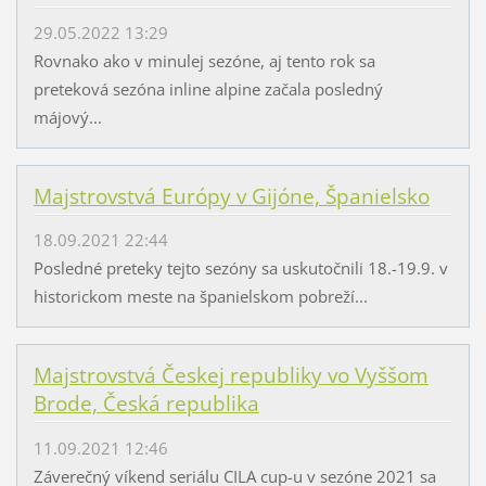
29.05.2022 13:29
Rovnako ako v minulej sezóne, aj tento rok sa
preteková sezóna inline alpine začala posledný
májový...
Majstrovstvá Európy v Gijóne, Španielsko
18.09.2021 22:44
Posledné preteky tejto sezóny sa uskutočnili 18.-19.9. v
historickom meste na španielskom pobreží...
Majstrovstvá Českej republiky vo Vyššom
Brode, Česká republika
11.09.2021 12:46
Záverečný víkend seriálu CILA cup-u v sezóne 2021 sa