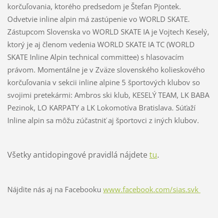
korčuľovania, ktorého predsedom je Štefan Pjontek.
Odvetvie inline alpin má zastúpenie vo WORLD SKATE.
Zástupcom Slovenska vo WORLD SKATE IA je Vojtech Keselý,
ktorý je aj členom vedenia WORLD SKATE IA TC (WORLD
SKATE Inline Alpin technical committee) s hlasovacím
právom. Momentálne je v Zväze slovenského kolieskového
korčuľovania v sekcii inline alpine 5 športových klubov so
svojimi pretekármi: Ambros ski klub, KESELÝ TEAM, LK BABA
Pezinok, LO KARPATY a LK Lokomotíva Bratislava. Súťaží
Inline alpin sa môžu zúčastniť aj športovci z iných klubov.
Všetky antidopingové pravidlá nájdete
tu
.
Nájdite nás aj na Facebooku
www.facebook.com/sias.svk