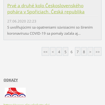
Prvé a druhé kolo Československého
pohára v Spořiciach, Česká republika
27.06.2020 22:23
S uvoľňujúcimi sa opatreniami súvisiacimi so šírením
koronavírusu COVID-19 sa pomaly začala aj...
<<
<
4
5
6
7
8
>
>>
ODKAZY
https://www.slovakskate.sk/