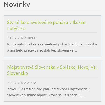
Novinky
Štvrté kolo Svetového pohára v Ikskile,
Lotyšsko
31.07.2022 00:00
Po desiatich rokoch sa Svetový pohár vrátil do Lotyšska
a ani tieto preteky neostali bez slovenskej...
Majstrovstvá Slovenska v Spišskej Novej Vsi,
Slovensko
24.07.2022 21:28
Záver júla už tradične patrí pretekom Majstrovstiev
Slovenska v inline alpine, ktoré sa uskutočňujú...