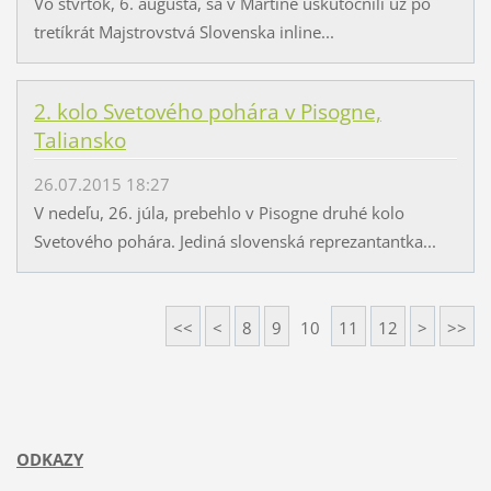
Vo štvrtok, 6. augusta, sa v Martine uskutočnili už po
tretíkrát Majstrovstvá Slovenska inline...
2. kolo Svetového pohára v Pisogne,
Taliansko
26.07.2015 18:27
V nedeľu, 26. júla, prebehlo v Pisogne druhé kolo
Svetového pohára. Jediná slovenská reprezantantka...
<<
<
8
9
10
11
12
>
>>
ODKAZY