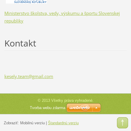
Ministerstvo školstva, vedy, výskumu a športu Slovenskej
republiky
Kontakt
kesely.t
eam@gmai
l.com
© 2013 Všetky práva vyhradené.
Tvorba webu zdarma
Zobraziť:
Mobilnú verziu
|
Štandardnú verziu