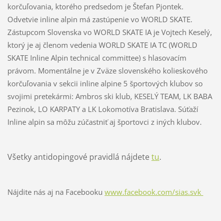
korčuľovania, ktorého predsedom je Štefan Pjontek.
Odvetvie inline alpin má zastúpenie vo WORLD SKATE.
Zástupcom Slovenska vo WORLD SKATE IA je Vojtech Keselý,
ktorý je aj členom vedenia WORLD SKATE IA TC (WORLD
SKATE Inline Alpin technical committee) s hlasovacím
právom. Momentálne je v Zväze slovenského kolieskového
korčuľovania v sekcii inline alpine 5 športových klubov so
svojimi pretekármi: Ambros ski klub, KESELÝ TEAM, LK BABA
Pezinok, LO KARPATY a LK Lokomotíva Bratislava. Súťaží
Inline alpin sa môžu zúčastniť aj športovci z iných klubov.
Všetky antidopingové pravidlá nájdete
tu
.
Nájdite nás aj na Facebooku
www.facebook.com/sias.svk