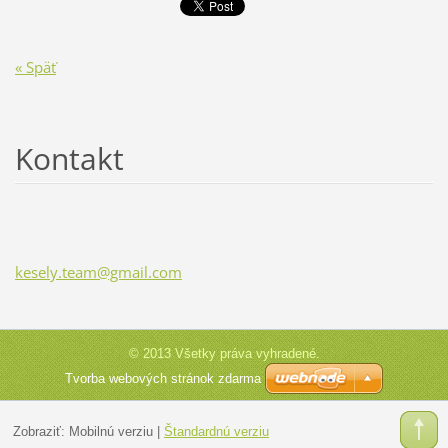
« Späť
Kontakt
kesely.t
eam@gmai
l.com
© 2013 Všetky práva vyhradené.
Tvorba webových stránok zdarma
Zobraziť:
Mobilnú verziu
|
Štandardnú verziu