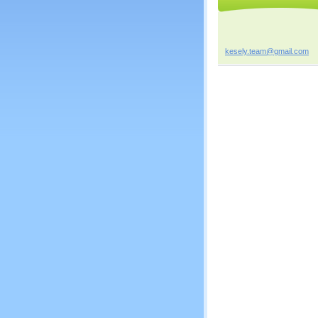
kesely.t
eam@gmai
l.com