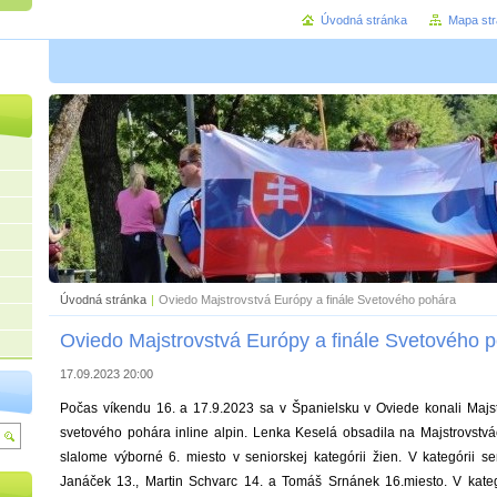
Úvodná stránka
Mapa st
Úvodná stránka
|
Oviedo Majstrovstvá Európy a finále Svetového pohára
Oviedo Majstrovstvá Európy a finále Svetového 
17.09.2023 20:00
Počas víkendu 16. a 17.9.2023 sa v Španielsku v Oviede konali Majst
svetového pohára inline alpin. Lenka Keselá obsadila na Majstrovst
slalome výborné 6. miesto v seniorskej kategórii žien. V kategórii se
Janáček 13., Martin Schvarc 14. a Tomáš Srnánek 16.miesto. V kategó