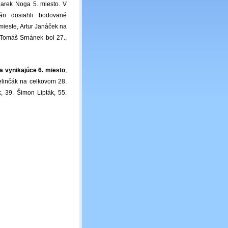
Marek Noga 5. miesto. V
ári dosiahli bodované
ieste, Artur Janáček na
 Tomáš Srnánek bol 27.,
 vynikajúce 6. miesto
,
elinčák na celkovom 28.
, 39. Šimon Lipták, 55.