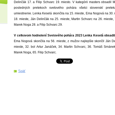
Delinčák 17. a Filip Schvarc 19. miesto. V kategórii masters obsadil 
posledných pretekoch svetového pohára všetci slovenskí pretek
umiestnenie. Lenka Keselá skončila na 15. mieste, Ema Nogová na 30. m
18. mieste, Ján Delinčák na 25. mieste, Martin Schvarc na 26. mieste,
Marek Noga 28. a Filip Schvarc 29.
V celkovom hodnotení Svetového pohára 2023 Lenka Keselá obsadila
Ema Nogová skončila na 56. mieste, z mužov najlepšie skončil Ján D
mieste, 32. bol Artur Janáček, 34. Martin Schvarc, 36. Tomáš Srnánek
Marek Noga, 65. Filip Schvarc.
Späť