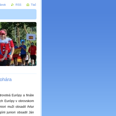
ránok
RSS
Tlač
pohára
rovstvá Európy a finále
vách Európy v obrovskom
niori muži obsadil Artur
rii juniori obsadil Ján