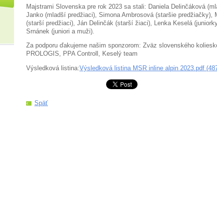
Majstrami Slovenska pre rok 2023 sa stali: Daniela Delinčáková (ml
Janko (mladší predžiaci), Simona Ambrosová (staršie predžiačky),
(starší predžiaci), Ján Delinčák (starší žiaci), Lenka Keselá (junio
Srnánek (juniori a muži).
Za podporu ďakujeme našim sponzorom: Zväz slovenského koliesk
PROLOGIS, PPA Controll, Keselý team
Výsledková listina:
Výsledková listina MSR inline alpin 2023.pdf (48
Späť