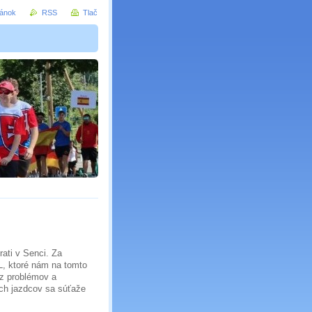
ránok
RSS
Tlač
rati v Senci. Za
, ktoré nám na tomto
ez problémov a
ch jazdcov sa súťaže