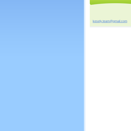
kesely.t
eam@gmai
l.com