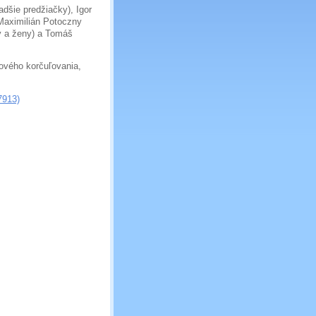
adšie predžiačky), Igor
 Maximilián Potoczny
rky a ženy) a Tomáš
ového korčuľovania,
7913)