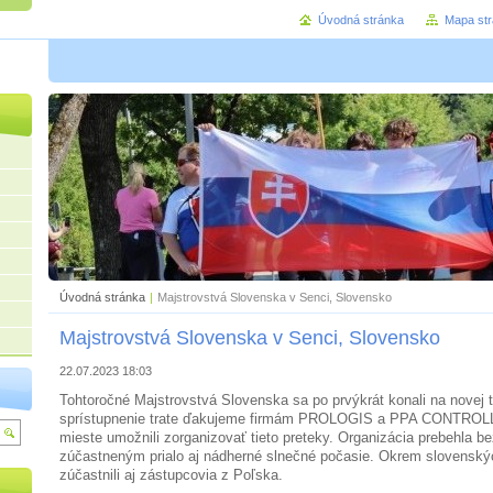
Úvodná stránka
Mapa st
Úvodná stránka
|
Majstrovstvá Slovenska v Senci, Slovensko
Majstrovstvá Slovenska v Senci, Slovensko
22.07.2023 18:03
Tohtoročné Majstrovstvá Slovenska sa po prvýkrát konali na novej t
sprístupnenie trate ďakujeme firmám PROLOGIS a PPA CONTROLL
mieste umožnili zorganizovať tieto preteky. Organizácia prebehla b
zúčastneným prialo aj nádherné slnečné počasie. Okrem slovenský
zúčastnili aj zástupcovia z Poľska.