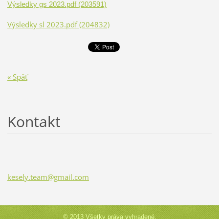
Výsledky gs 2023.pdf (203591)
Výsledky sl 2023.pdf (204832)
« Späť
Kontakt
kesely.t
eam@gmai
l.com
© 2013 Všetky práva vyhradené.