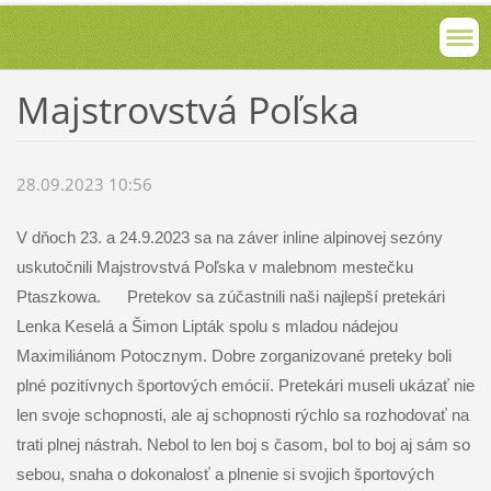
Majstrovstvá Poľska
28.09.2023 10:56
V dňoch 23. a 24.9.2023 sa na záver inline alpinovej sezóny
uskutočnili Majstrovstvá Poľska v malebnom mestečku
Ptaszkowa.
Pretekov sa zúčastnili naši najlepší pretekári
Lenka Keselá a Šimon Lipták spolu s mladou nádejou
Maximiliánom Potocznym. Dobre zorganizované preteky boli
plné pozitívnych športových emócií. Pretekári museli ukázať nie
len svoje schopnosti, ale aj schopnosti rýchlo sa rozhodovať na
trati plnej nástrah. Nebol to len boj s časom, bol to boj aj sám so
sebou, snaha o dokonalosť a plnenie si svojich športových