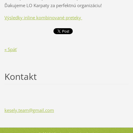
Ďakujeme LO Karpaty za perfektnú organizáciu!
Výsledky inline kombinované preteky
« Späť
Kontakt
kesely.t
eam@gmai
l.com