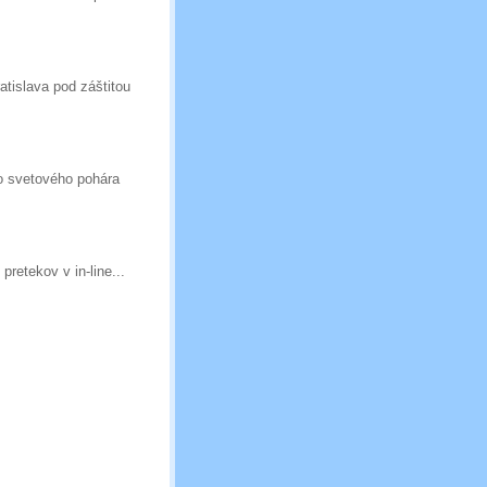
atislava pod záštitou
lo svetového pohára
retekov v in-line...