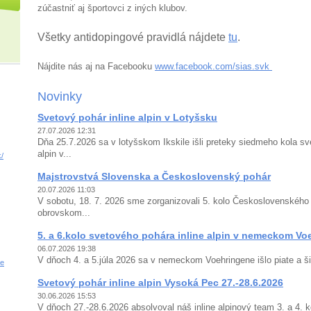
zúčastniť aj športovci z iných klubov.
Všetky antidopingové pravidlá nájdete
tu
.
Nájdite nás aj na Facebooku
www.facebook.com/sias.svk
Novinky
Svetový pohár inline alpin v Lotyšsku
27.07.2026 12:31
Dňa 25.7.2026 sa v lotyšskom Ikskile išli preteky siedmeho kola sv
alpin v...
/
Majstrovstvá Slovenska a Československý pohár
20.07.2026 11:03
V sobotu, 18. 7. 2026 sme zorganizovali 5. kolo Československého p
obrovskom...
5. a 6.kolo svetového pohára inline alpin v nemeckom Vo
06.07.2026 19:38
V dňoch 4. a 5.júla 2026 sa v nemeckom Voehringene išlo piate a ši
ne
Svetový pohár inline alpin Vysoká Pec 27.-28.6.2026
30.06.2026 15:53
V dňoch 27.-28.6.2026 absolvoval náš inline alpinový team 3. a 4. 