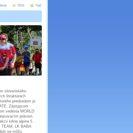
ránok
RSS
Tlač
zom slovenského
ch štruktúrach
torého predsedom je
KATE. Zástupcom
enom vedenia WORLD
hlasovacím právom.
cii inline alpine 5
ELÝ TEAM, LK BABA
lpin sa môžu