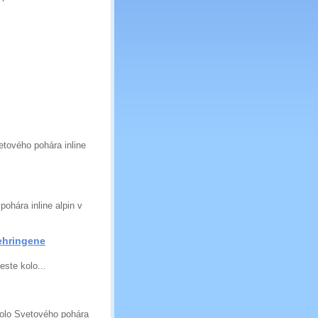
etového pohára inline
ohára inline alpin v
ehringene
este kolo...
kolo Svetového pohára