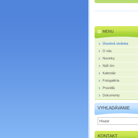
MENU
Úvodná stránka
O nás
Novinky
Náš tím
Kalendár
Fotogaléria
Pravidlá
Dokumenty
VYHĽADÁVANIE
KONTAKT