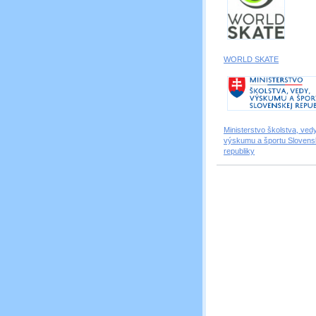
WORLD SKATE
Ministerstvo školstva, vedy
výskumu a športu Slovens
republiky