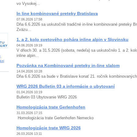
vo Vysokej...
In line kombinované preteky Bratislava
07.06.2026 17:58
Dňa 6.6.2026 sa uskutočnili tradičné in-line kombinované preteky Br
Zväzu...
1. a 2. kolo svetového pohára inline alpin v Slovinsku
04.06.2026 19:19
V dňoch 30. a 31.5.2026 (sobota, nedeľa) sa uskutočnilo 1. a 2. ko
inline alpin...
,
kej
Pozvánka na Kombinované preteky in-line slalom
14.04.2026 10:28
Dňa 6.6.2026 sa bude v Bratislave konať 21. ročník kombinovaných p
WRG 2026 Bulletin 03 a informácie o ubytovaní
01.04.2026 10:19
Bulletin 03 Ubytovanie WRG 2026
Homologizácia trate Gerlenhofen
31.03.2026 17:15
Homologizácia trate Gerlenhofen Nemecko
Homologizácie trate WRG 2026
26.03.2026 13:11