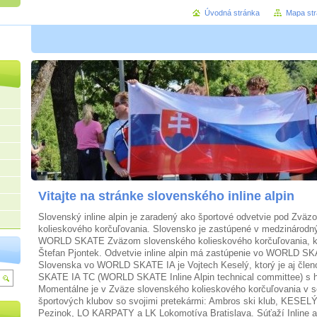
Úvodná stránka
Mapa st
Vitajte na stránke slovenského inline alpin
Slovenský inline alpin je zaradený ako športové odvetvie pod Zvä
kolieskového korčuľovania. Slovensko je zastúpené v medzinárodný
WORLD SKATE Zväzom slovenského kolieskového korčuľovania, k
Štefan Pjontek. Odvetvie inline alpin má zastúpenie vo WORLD S
Slovenska vo WORLD SKATE IA je Vojtech Keselý, ktorý je aj čl
SKATE IA TC (WORLD SKATE Inline Alpin technical committee) s 
Momentálne je v Zväze slovenského kolieskového korčuľovania v sek
športových klubov so svojimi pretekármi: Ambros ski klub, KES
Pezinok, LO KARPATY a LK Lokomotíva Bratislava. Súťaží Inline a