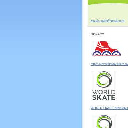
kesely.t
eam@gmai
l.com
ODKAZY
https://www.slovakskate.sk
WORLD SKATE Inline Alpi