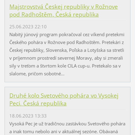
Majstrovstvá Českej republiky v Rožnove
pod Radhoštěm, Česká republika
25.06.2023 22:10
Nabitý júnový program pokračoval cez víkend pretekmi
Českého pohára v Rožnove pod Radhoštěm. Pretekári z
Českej republiky, Slovenska, Poľska a Lotyšska sa stretli
v príjemnom prostredí severnej Moravy, aby si zmerali
sily v treťom a štvrtom kole CILA cup-u. Pretekalo sa v
slalome, pričom sobotné...
Druhé kolo Svetového pohára vo Vysokej
Peci, Česká republika
18.06.2023 13:33
Vysoká Pec je už tradičnou zastávkou Svetového pohára
a inak tomu nebolo ani v aktuálnej sezóne. Obávaná