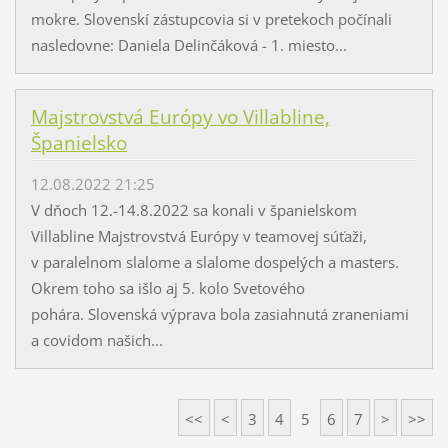
mokre. Slovenskí zástupcovia si v pretekoch počínali
nasledovne: Daniela Delinčáková - 1. miesto...
Majstrovstvá Európy vo Villabline,
Španielsko
12.08.2022 21:25
V dňoch 12.-14.8.2022 sa konali v španielskom
Villabline Majstrovstvá Európy v teamovej súťaži,
v paralelnom slalome a slalome dospelých a masters.
Okrem toho sa išlo aj 5. kolo Svetového
pohára. Slovenská výprava bola zasiahnutá zraneniami
a covidom našich...
<<
<
3
4
5
6
7
>
>>