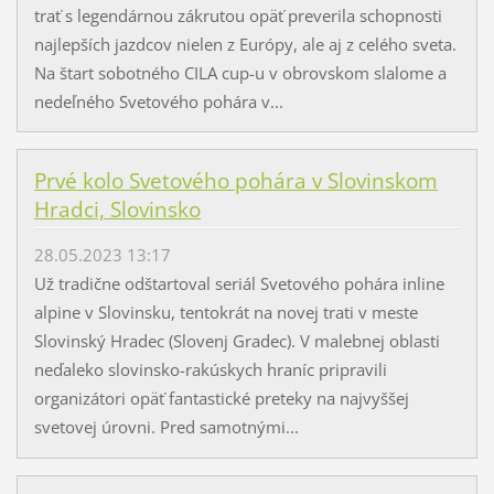
trať s legendárnou zákrutou opäť preverila schopnosti
najlepších jazdcov nielen z Európy, ale aj z celého sveta.
Na štart sobotného CILA cup-u v obrovskom slalome a
nedeľného Svetového pohára v...
Prvé kolo Svetového pohára v Slovinskom
Hradci, Slovinsko
28.05.2023 13:17
Už tradične odštartoval seriál Svetového pohára inline
alpine v Slovinsku, tentokrát na novej trati v meste
Slovinský Hradec (Slovenj Gradec). V malebnej oblasti
neďaleko slovinsko-rakúskych hraníc pripravili
organizátori opäť fantastické preteky na najvyššej
svetovej úrovni. Pred samotnými...