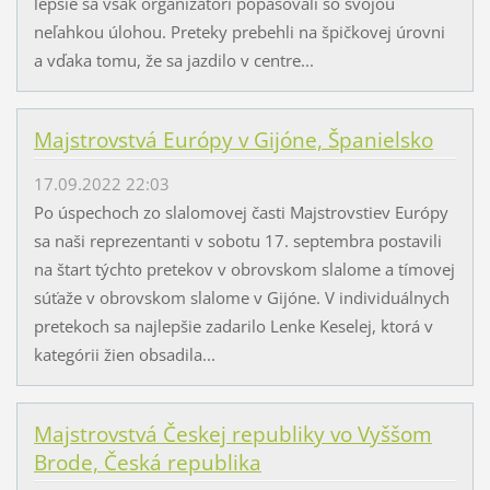
lepšie sa však organizátori popasovali so svojou
neľahkou úlohou. Preteky prebehli na špičkovej úrovni
a vďaka tomu, že sa jazdilo v centre...
Majstrovstvá Európy v Gijóne, Španielsko
17.09.2022 22:03
Po úspechoch zo slalomovej časti Majstrovstiev Európy
sa naši reprezentanti v sobotu 17. septembra postavili
na štart týchto pretekov v obrovskom slalome a tímovej
súťaže v obrovskom slalome v Gijóne. V individuálnych
pretekoch sa najlepšie zadarilo Lenke Keselej, ktorá v
kategórii žien obsadila...
Majstrovstvá Českej republiky vo Vyššom
Brode, Česká republika